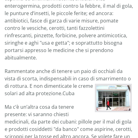
enterogermina, prodotti contro la febbre, il mal di gola,
le punture d’insetti, le piccole ferite; ed ancora:
antibiotici, fasce di garza di varie misure, pomate
contro le vesciche, cerotti, tanti fazzolettini
rinfrescanti, pinzette, forbicine, polvere antimicotica,
siringhe e aghi "usa e getta"; e soprattutto bisogna
portarsi appresso le medicine che si prendono
abitualmente.
Rammentate anche di tenere un paio di occhiali da
vista di scorta, indispensabili in caso di smarrimento o
di rottura. E non
dimenticate le creme
solari ad alta protezione.Cuba
Ma c’è un’altra cosa da tenere
presente: vi saranno chiesti
medicinali, da parte dei cubani: pillole per il mal di gola
e prodotti cosiddetti "da banco" come aspirine, cerotti,
sciroppi per la tosse ed altro ancora. Se volete fare un