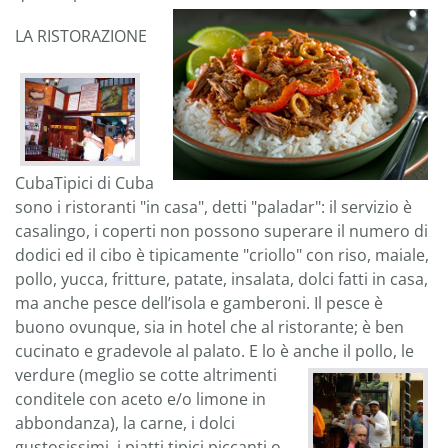
LA RISTORAZIONE
CubaTipici di Cuba
sono i ristoranti "in casa", detti "paladar": il servizio è
casalingo, i coperti non possono superare il numero di
dodici ed il cibo è tipicamente "criollo" con riso, maiale,
pollo, yucca, fritture, patate, insalata, dolci fatti in casa,
ma anche pesce dell’isola e gamberoni. Il pesce è
buono ovunque, sia in hotel che al ristorante; è ben
cucinato e gradevole al palato. E lo è anche il pollo, le
verdure (meglio se cotte
altrimenti
conditele con aceto e/o limone in
abbondanza), la carne, i dolci
gustosissimi, i piatti tipici piccanti o